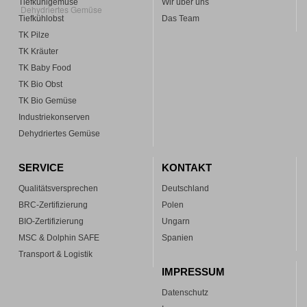
Tiefkühlgemüse
Wir über uns
Dehydriertes Gemüse
Tiefkühlobst
Das Team
TK Pilze
TK Kräuter
TK Baby Food
TK Bio Obst
TK Bio Gemüse
Industriekonserven
Dehydriertes Gemüse
SERVICE
KONTAKT
Qualitätsversprechen
Deutschland
BRC-Zertifizierung
Polen
BIO-Zertifizierung
Ungarn
MSC & Dolphin SAFE
Spanien
Transport & Logistik
IMPRESSUM
Datenschutz