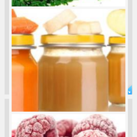
TK BABY FOOD
Schnittlauch, Basilikum, Thymian... Chives, Basil, Thyme, Aneth...
TK BIO OBST
Auberginen, Bohnen, Kürbis... Aubergine, Beans, Pumpkin...