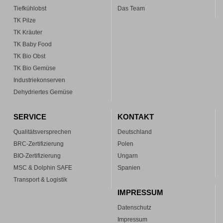
Tiefkühlobst
Das Team
TK Pilze
TK Kräuter
TK Baby Food
TK Bio Obst
TK Bio Gemüse
Industriekonserven
Dehydriertes Gemüse
SERVICE
KONTAKT
Qualitätsversprechen
Deutschland
BRC-Zertifizierung
Polen
BIO-Zertifizierung
Ungarn
MSC & Dolphin SAFE
Spanien
Transport & Logistik
IMPRESSUM
Datenschutz
Impressum