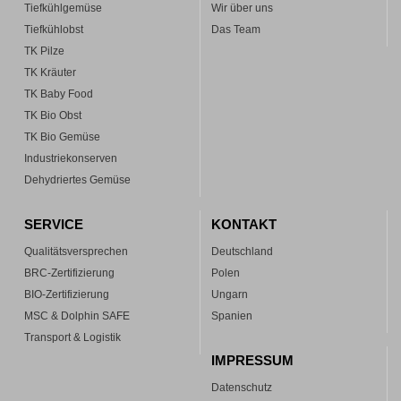
Tiefkühlgemüse
Wir über uns
Tiefkühlobst
Das Team
TK Pilze
TK Kräuter
TK Baby Food
TK Bio Obst
TK Bio Gemüse
Industriekonserven
Dehydriertes Gemüse
SERVICE
KONTAKT
Qualitätsversprechen
Deutschland
BRC-Zertifizierung
Polen
BIO-Zertifizierung
Ungarn
MSC & Dolphin SAFE
Spanien
Transport & Logistik
IMPRESSUM
Datenschutz